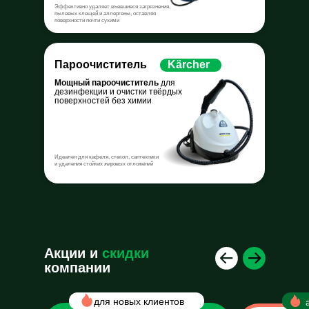
Эффективно удаляет въевшиеся загрязнения,
пылевых клещей и аллергены, оставляя
поверхности почти сухими
Пароочиститель
Kärcher
Мощный пароочиститель
для
дезинфекции и очистки твёрдых
поверхностей без химии
Идеален для кафеля, стекол, сантехники
и удаления стойких жировых отложений
Акции и
скидки
компании
для новых клиентов