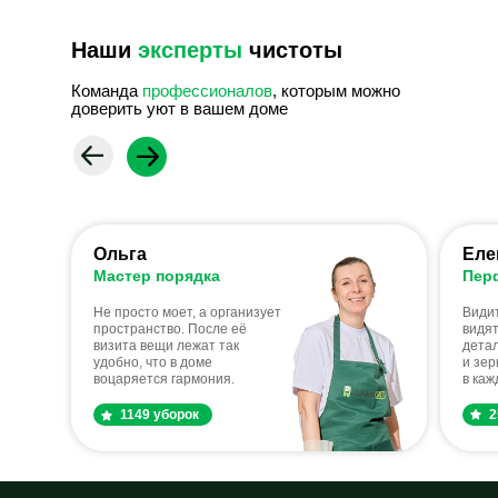
Наши
эксперты
чистоты
Команда
профессионалов
, которым можно
доверить уют в вашем доме
Ольга
Еле
Мастер порядка
Пер
Не просто моет, а организует
Видит
пространство. После её
видят
визита вещи лежат так
дета
удобно, что в доме
и зер
воцаряется гармония.
в каж
1149 уборок
2