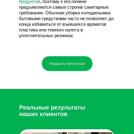
продуктов
, поэтому к его гигиене
предъявляются самые строгие санитарные
требования. Обычная уборка холодильника
бытовыми средствами часто не позволяет до
конца избавиться от въевшихся ароматов
пластика или темного налета в
уплотнительных резинках.
Профессиональный клининг
Раскрыть полностью
холодильника от CleanHub
решает эту
задачу с помощью
деликатной эко-химии.
Наши составы полностью безопасны для
пищевых продуктов, легко смываются водой
и надежно уничтожают бактерии.
Тщательная
мойка холодильника
не только возвращает
технике первозданную белизну, но и
защищает здоровье вашей семьи.
Реальные результаты
наших клиентов