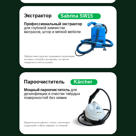
Экстрактор
Sabrina SW15
Профессиональный экстрактор
для глубокой химчистки
матрасов, штор и мягкой мебели
Эффективно удаляет въевшиеся загрязнения,
пылевых клещей и аллергены, оставляя
поверхности почти сухими
Пароочиститель
Kärcher
Мощный пароочиститель
для
дезинфекции и очистки твёрдых
поверхностей без химии
Идеален для кафеля, стекол, сантехники
и удаления стойких жировых отложений