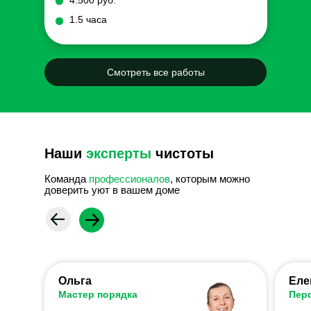
4.500 руб.
1.5 часа
Смотреть все работы
Наши
эксперты
чистоты
Команда
профессионалов
, которым можно
доверить уют в вашем доме
Ольга
Еле
Мастер порядка
Пер