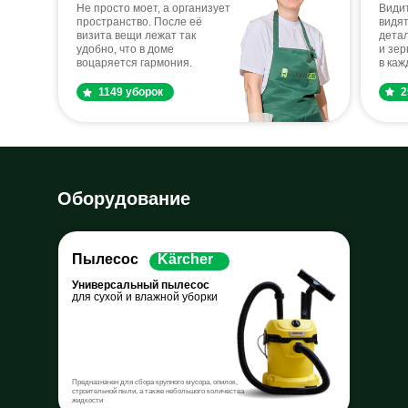
Не просто моет, а организует
Видит
пространство. После её
видят
визита вещи лежат так
дета
удобно, что в доме
и зер
воцаряется гармония.
в каж
1149 уборок
2
Оборудование
Пылесос
Kärcher
Универсальный пылесос
для сухой и влажной уборки
Предназначен для сбора крупного мусора, опилок,
строительной пыли, а также небольшого количества
жидкости