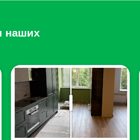
стка дивана на дому:
у нас самый прозрачный расче
и типа ткани.
ы наших