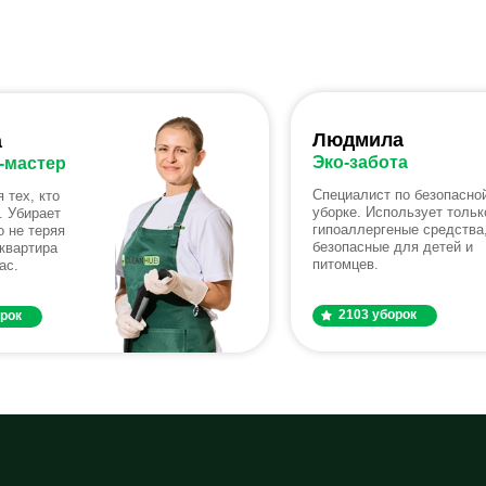
Людмила
а
Эко-забота
-мастер
Специалист по безопасно
 тех, кто
уборке. Использует тольк
. Убирает
гипоаллергеные средства
 не теряя
безопасные для детей и
квартира
питомцев.
ас.
2103 уборок
орок