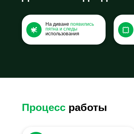
На диване
появились
пятна и следы
использования
Процесс
работы