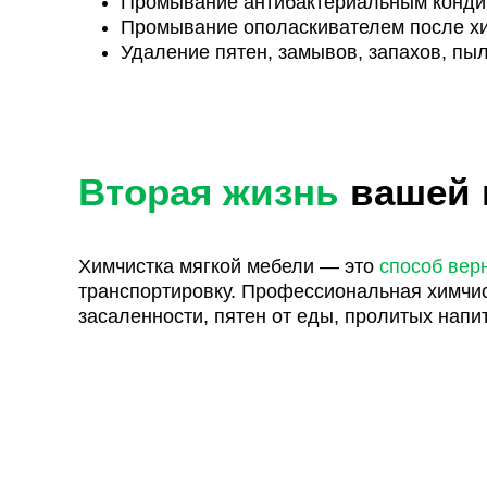
Промывание антибактериальным конд
Промывание ополаскивателем после хи
Удаление пятен, замывов, запахов, пыл
Вторая жизнь
вашей м
Химчистка мягкой мебели — это
способ вер
транспортировку. Профессиональная химчис
засаленности, пятен от еды, пролитых напи
Мы используем
мощное профессиональное 
класса (Kiehl, Buzil), которые проникают 
заказать чистку дивана, наш менеджер или 
или деликатная натуральная кожа), чтобы 