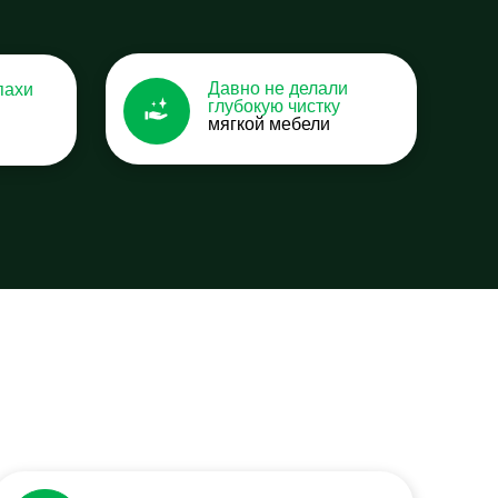
Давно не делали
пахи
глубокую чистку
мягкой мебели