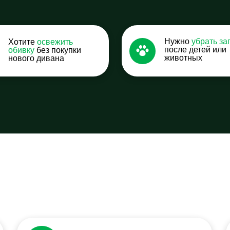
Нужно
убрать за
Хотите
освежить
после детей или
обивку
без покупки
животных
нового дивана