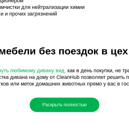
иционером
мчистки для нейтрализации химии
и и прочих загрязнений
ебели без поездок в цех
нуть любимому дивану вид,
как в день покупки, не т
тка дивана на дому от CleanHub позволяет решить п
тков или меток домашних животных прямо у вас в гос
экстракторное оборудование Karcher
и сертифициро
Раскрыть полностью
вглубь волокон, полностью вымывая пыль, микробов и
технолог предварительно оценит материал обивки (б
подобрать оптимальный и безопасный уровень pH чи