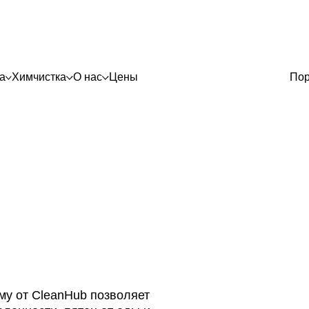
а
Химчистка
О нас
Цены
По
му от CleanHub позволяет