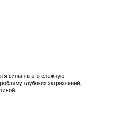
ратя силы на его сложную
роблему глубоких загрязнений,
тиной.
ванные экологичные составы премиум-
 бытовые аллергены. Если вы планируете
удь то стандартный текстиль, флок, жаккард
стящего средства.
Вам не нужно