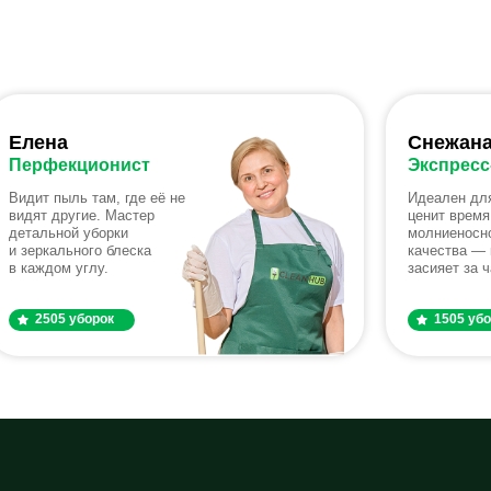
Елена
Снежан
Перфекционист
Экспресс
Видит пыль там, где её не
Идеален для
видят другие. Мастер
ценит время
детальной уборки
молниеносно
и зеркального блеска
качества — 
в каждом углу.
засияет за ч
2505 уборок
1505 уб